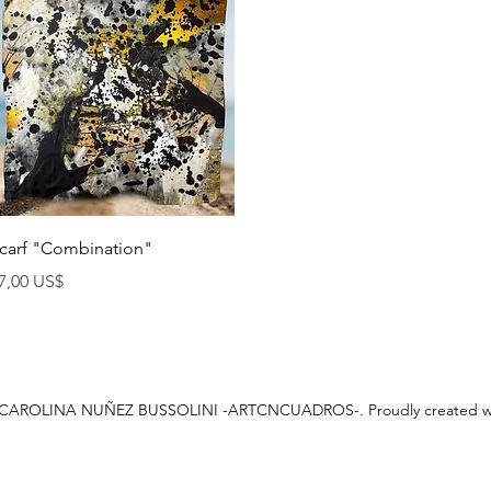
Vista rápida
carf "Combination"
recio
7,00 US$
 CAROLINA NUÑEZ BUSSOLINI -ARTCNCUADROS-. Proudly created w