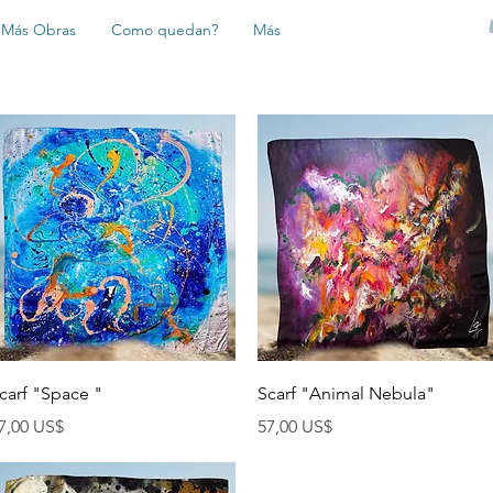
Más Obras
Como quedan?
Más
Vista rápida
Vista rápida
carf "Space "
Scarf "Animal Nebula"
recio
Precio
7,00 US$
57,00 US$