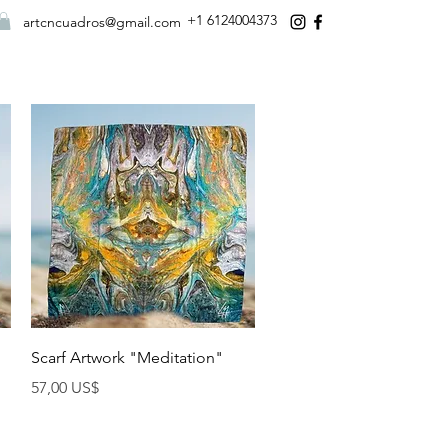
+1 6124004373
artcncuadros@gmail.com
Vista rápida
Scarf Artwork "Meditation"
Precio
57,00 US$