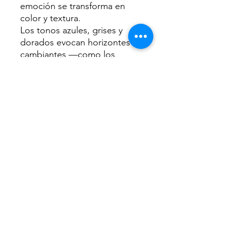
emoción se transforma en
color y textura.
Los tonos azules, grises y
dorados evocan horizontes
cambiantes —como los
viajes, los recuerdos y los
estados del alma. A través de
transparencias, veladuras y
gestos espontáneos, el
paisaje interior se funde con
la naturaleza, borrando los
límites entre lo externo y lo
íntimo.
Estas obras son un reflejo de
mi búsqueda: capturar lo
invisible, lo que vibra detrás
de cada experiencia.
El cielo, el mar y mi propio
ser se encuentran en un