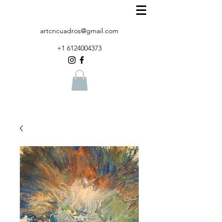
artcncuadros@gmail.com
+1 6124004373