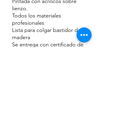
Pintada con acrilicos sobre
lienzo.
Todos los materiales
profesionales
Lista para colgar bastidor de
madera
Se entrega con certificado de
autenticidad
Muchas gracias
©2019 by CAROLINA NUÑEZ BUSSOLINI -
ARTCNCUADROS-. Proudly created with Wix.com